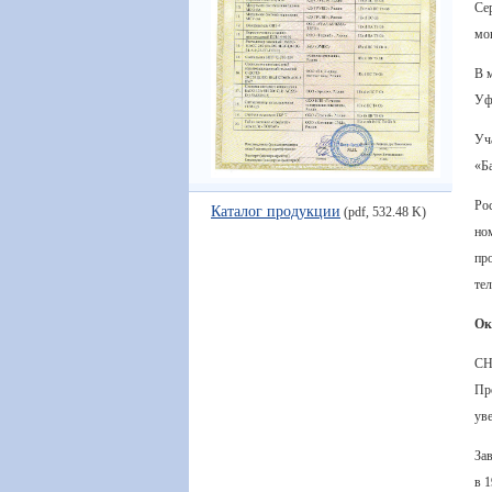
Се
мо
В 
Уф
Уч
«Б
Ро
Каталог продукции
(pdf, 532.48 K)
но
пр
те
Ок
СН
Пр
ув
Зав
в 