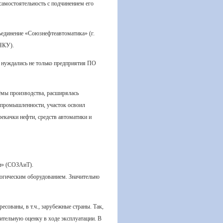
амостоятельность с подчинением его
ъединение «Союзнефтеавтоматика» (г.
НКУ).
 нуждались не только предприятия ПО
ёмы производства, расширялась
 промышленности, участок освоил
екачки нефти, средств автоматики и
и» (СОЗАиТ).
огическим оборудованием. Значительно
сованы, в т.ч., зарубежные страны. Так,
ительную оценку в ходе эксплуатации. В