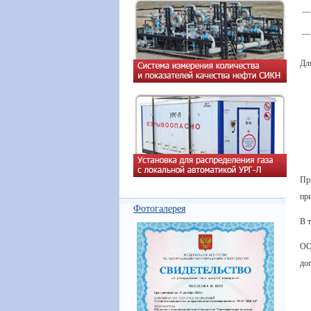
—
—
Дл
Пр
пр
Фотогалерея
В 
ОО
до