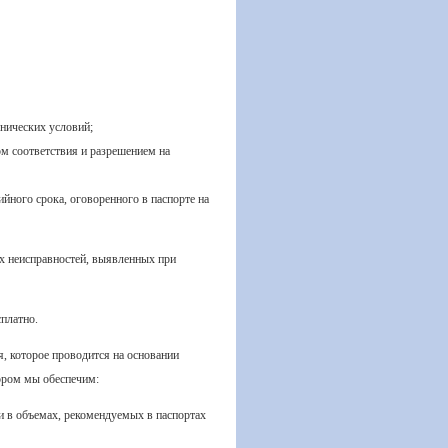
нических условий;
м соответствия и разрешением на
йного срока, оговоренного в паспорте на
х неисправностей, выявленных при
сплатно.
 которое проводится на основании
ором мы обеспечим:
и в объемах, рекомендуемых в паспортах