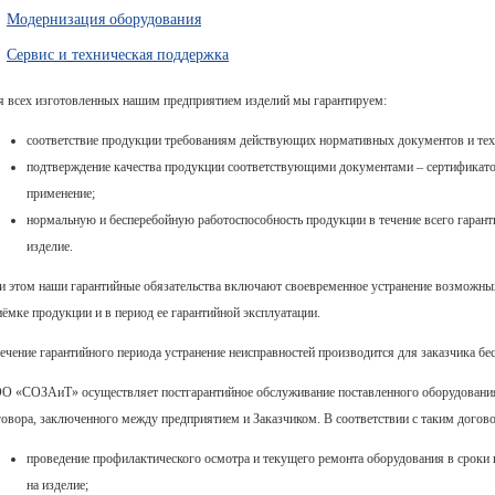
Модернизация оборудования
Сервис и техническая поддержка
я всех изготовленных нашим предприятием изделий мы гарантируем:
соответствие продукции требованиям действующих нормативных документов и тех
подтверждение качества продукции соответствующими документами – сертификато
применение;
нормальную и бесперебойную работоспособность продукции в течение всего гаранти
изделие.
и этом наши гарантийные обязательства включают своевременное устранение возможны
иёмке продукции и в период еe гарантийной эксплуатации.
течение гарантийного периода устранение неисправностей производится для заказчика бе
О «СОЗАиТ» осуществляет постгарантийное обслуживание поставленного оборудования,
говора, заключенного между предприятием и Заказчиком. В соответствии с таким догов
проведение профилактического осмотра и текущего ремонта оборудования в сроки 
на изделие;